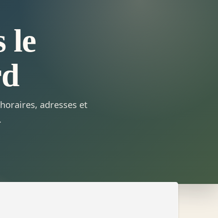
 le
rd
horaires, adresses et
.